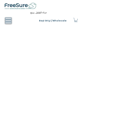
حذاء الطفل. منتج
Bayi Grişi / Wholesale