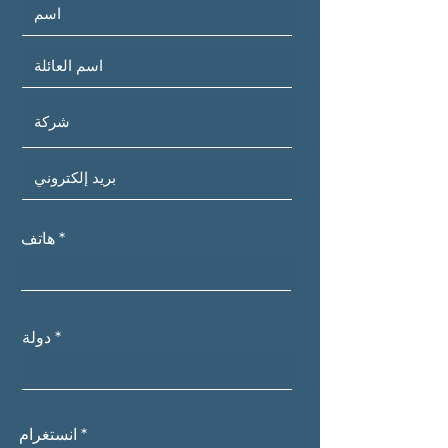
هاتف
دولة
انستغرام