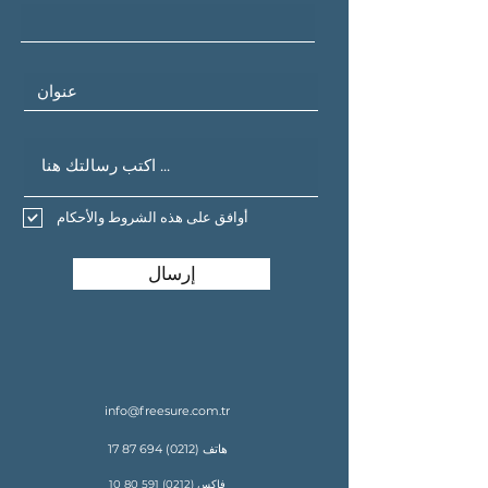
أوافق على هذه الشروط والأحكام
إرسال
info@freesure.com.tr
هاتف
(0212) 694 87 17
فاكس
(0212) 591 80 10