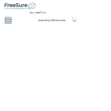
حذاء الطفل. منتج
Bayi Grişi / Wholesale