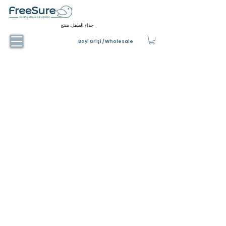
حذاء الطفل. منتج
Bayi Grişi / Wholesale